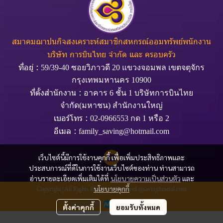
สมาคมฌาปนกิจสงเคราะห์สมาชิกสหกรณ์ออมทรัพย์พนักงาน
บริษัท การบินไทย จำกัด และ ครอบครัว
ที่อยู่ :
59/39-40 ซอยวิภาวดี 20 แขวงจอมพล เขตจตุจักร
กรุงเทพมหานคร 10900
ที่ตั้งสำนักงาน :
อาคาร 6 ชั้น 1 บริษัทการบินไทย
จำกัด(มหาชน) สำนักงานใหญ่
เบอร์โทร :
02-0966553 กด 1 หรือ 2
อีเมล :
family_saving@hotmail.com
เว็บไซต์นี้มีการใช้งานคุกกี้ เพื่อเพิ่มประสิทธิภาพและ
ประสบการณ์ที่ดีในการใช้งานเว็บไซต์ของท่าน ท่านสามารถ
อ่านรายละเอียดเพิ่มเติมได้ที่
นโยบายความเป็นส่วนตัว
และ
นโยบายคุกกี้
Copyright | All Rights Reserved | Powered tgsavingfuneral.com
Powered By
MakeWebEasy
ตั้งค่าคุกกี้
ยอมรับทั้งหมด