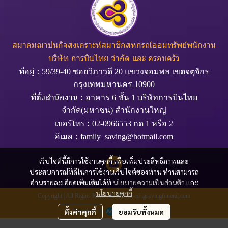
สมาคมฌาปนกิจสงเคราะห์สมาชิกสหกรณ์ออมทรัพย์พนักงาน
บริษัท การบินไทย จำกัด และ ครอบครัว
ที่อยู่ :
59/39-40 ซอยวิภาวดี 20 แขวงจอมพล เขตจตุจักร
กรุงเทพมหานคร 10900
ที่ตั้งสำนักงาน :
อาคาร 6 ชั้น 1 บริษัทการบินไทย
จำกัด(มหาชน) สำนักงานใหญ่
เบอร์โทร :
02-0966553 กด 1 หรือ 2
อีเมล :
family_saving@hotmail.com
เว็บไซต์นี้มีการใช้งานคุกกี้ เพื่อเพิ่มประสิทธิภาพและ
ประสบการณ์ที่ดีในการใช้งานเว็บไซต์ของท่าน ท่านสามารถ
อ่านรายละเอียดเพิ่มเติมได้ที่
นโยบายความเป็นส่วนตัว
และ
นโยบายคุกกี้
Copyright | All Rights Reserved | Powered tgsavingfuneral.com
Powered By
MakeWebEasy
ตั้งค่าคุกกี้
ยอมรับทั้งหมด