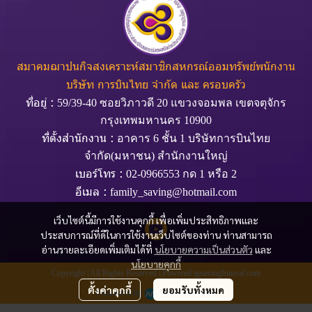
สมาคมฌาปนกิจสงเคราะห์สมาชิกสหกรณ์ออมทรัพย์พนักงาน
บริษัท การบินไทย จำกัด และ ครอบครัว
ที่อยู่ :
59/39-40 ซอยวิภาวดี 20 แขวงจอมพล เขตจตุจักร
กรุงเทพมหานคร 10900
ที่ตั้งสำนักงาน :
อาคาร 6 ชั้น 1 บริษัทการบินไทย
จำกัด(มหาชน) สำนักงานใหญ่
เบอร์โทร :
02-0966553 กด 1 หรือ 2
อีเมล :
family_saving@hotmail.com
เว็บไซต์นี้มีการใช้งานคุกกี้ เพื่อเพิ่มประสิทธิภาพและ
ประสบการณ์ที่ดีในการใช้งานเว็บไซต์ของท่าน ท่านสามารถ
อ่านรายละเอียดเพิ่มเติมได้ที่
นโยบายความเป็นส่วนตัว
และ
นโยบายคุกกี้
Copyright | All Rights Reserved | Powered tgsavingfuneral.com
ตั้งค่าคุกกี้
ยอมรับทั้งหมด
Powered By
MakeWebEasy